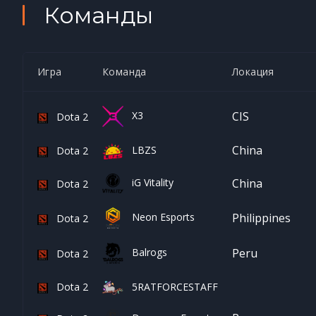
Команды
Игра
Команда
Локация
X3
CIS
Dota 2
China
LBZS
Dota 2
iG Vitality
China
Dota 2
Neon Esports
Philippines
Dota 2
Balrogs
Peru
Dota 2
Dota 2
5RATFORCESTAFF