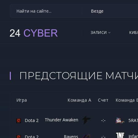
ЗАПИСИ
КИБ
ПРЕДСТОЯЩИЕ МАТЧ
Игра
Команда А
Счет
Команда 
Thunder Awaken
-:-
Dota 2
5RAT
Infa
-:-
Ravens
Dota 2