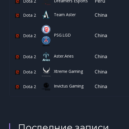
Peru
Dreamers Esports
Dota 2
Team Aster
China
Dota 2
China
PSG.LGD
Dota 2
China
Aster.Aries
Dota 2
China
Xtreme Gaming
Dota 2
Invictus Gaming
China
Dota 2
Последние записи