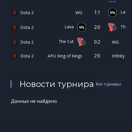
Lava
1:1
Dota 2
WG
Lava
The C
2:0
Dota 2
The Cut
0:2
Dota 2
WG
2:0
Dota 2
APU King of Kings
Infinity
Новости турнира
Все турниры
Данных не найдено.