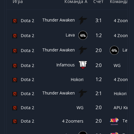
Игра
Команда А
Счет
Команда Б
Thunder Awaken
3:1
Dota 2
4 Zoomer
Lava
1:2
Dota 2
4 Zoomer
Thunder Awaken
Lava
2:0
Dota 2
Infamous
2:0
Dota 2
WG
1:2
Dota 2
Hokori
4 Zoomer
Thunder Awaken
2:1
Dota 2
Hokori
2:0
Dota 2
WG
APU King o
2:0
Team 
Dota 2
4 Zoomers