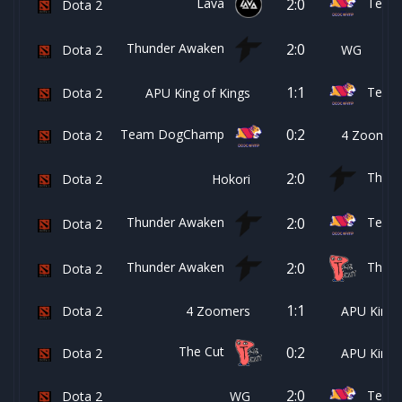
Lava
2:0
Team 
Dota 2
Thunder Awaken
2:0
Dota 2
WG
1:1
Team 
Dota 2
APU King of Kings
0:2
Team DogChamp
Dota 2
4 Zoomer
Thund
2:0
Dota 2
Hokori
Thunder Awaken
2:0
Team 
Dota 2
Thunder Awaken
The C
2:0
Dota 2
1:1
Dota 2
4 Zoomers
APU King o
The Cut
0:2
Dota 2
APU King o
2:0
Team 
Dota 2
WG