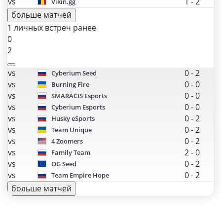
vs
1
-
2
Vikin.gg
больше матчей
1 личных встреч ранее
0
2
vs
0
-
2
Cyberium Seed
vs
0
-
0
Burning Fire
vs
0
-
0
SMARACIS Esports
vs
0
-
0
Cyberium Esports
vs
0
-
2
Husky eSports
vs
0
-
2
Team Unique
vs
0
-
2
4 Zoomers
vs
2
-
0
Family Team
vs
0
-
2
OG Seed
vs
0
-
2
Team Empire Hope
больше матчей