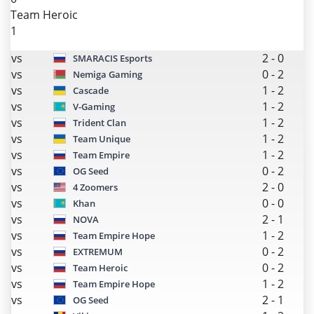
Team Heroic
1
vs
2
-
0
SMARACIS Esports
vs
0
-
2
Nemiga Gaming
vs
1
-
2
Cascade
vs
1
-
2
V-Gaming
vs
1
-
2
Trident Clan
vs
1
-
2
Team Unique
vs
1
-
2
Team Empire
vs
0
-
2
OG Seed
vs
2
-
0
4 Zoomers
vs
0
-
0
Khan
vs
2
-
1
NOVA
vs
1
-
2
Team Empire Hope
vs
0
-
2
EXTREMUM
vs
0
-
2
Team Heroic
vs
1
-
2
Team Empire Hope
vs
2
-
1
OG Seed