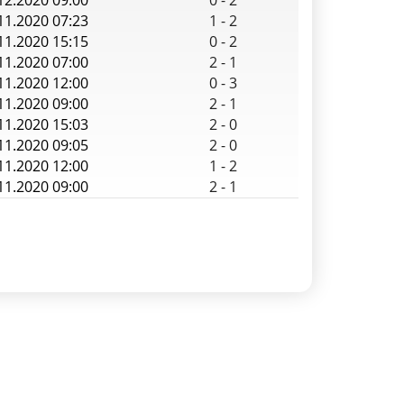
11.2020 07:23
1
-
2
11.2020 15:15
0
-
2
11.2020 07:00
2
-
1
11.2020 12:00
0
-
3
11.2020 09:00
2
-
1
11.2020 15:03
2
-
0
11.2020 09:05
2
-
0
11.2020 12:00
1
-
2
11.2020 09:00
2
-
1