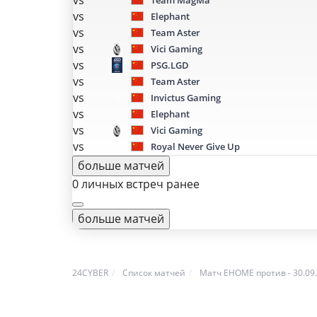
vs
Elephant
vs
Team Aster
vs
Vici Gaming
vs
PSG.LGD
vs
Team Aster
vs
Invictus Gaming
vs
Elephant
vs
Vici Gaming
vs
Royal Never Give Up
больше матчей
0 личных встреч ранее
больше матчей
24CYBER
Список матчей
Матч EHOME против - 30.09.