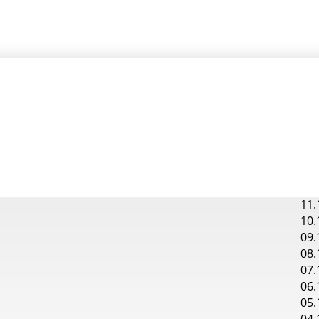
11.
10.
09.
08.
07.
06.
05.
04.