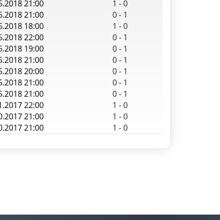
6.2018 21:00
1
-
0
6.2018 21:00
0
-
1
6.2018 18:00
1
-
0
6.2018 22:00
0
-
1
6.2018 19:00
0
-
1
5.2018 21:00
0
-
1
5.2018 20:00
0
-
1
5.2018 21:00
0
-
1
5.2018 21:00
0
-
1
1.2017 22:00
1
-
0
0.2017 21:00
1
-
0
0.2017 21:00
1
-
0