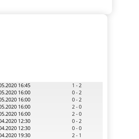
05.2020 16:45
1
-
2
05.2020 16:00
0
-
2
05.2020 16:00
0
-
2
05.2020 16:00
2
-
0
05.2020 16:00
2
-
0
04.2020 12:30
0
-
2
04.2020 12:30
0
-
0
04.2020 19:30
2
-
1