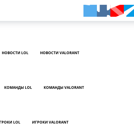
НОВОСТИ LOL
НОВОСТИ VALORANT
КОМАНДЫ LOL
КОМАНДЫ VALORANT
ГРОКИ LOL
ИГРОКИ VALORANT