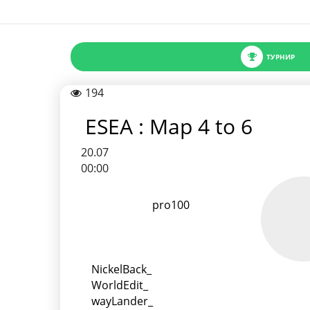
ТУРНИР
194
ESEA : Map 4 to 6
20.07
00:00
pro100
NickelBack_
WorldEdit_
wayLander_