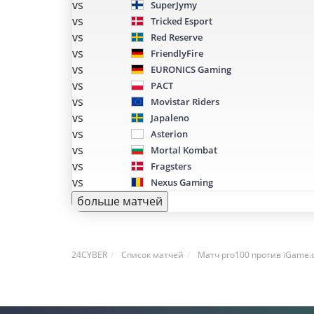
vs
SuperJymy
vs
Tricked Esport
vs
Red Reserve
vs
FriendlyFire
vs
EURONICS Gaming
vs
PACT
vs
Movistar Riders
vs
Japaleno
vs
Asterion
vs
Mortal Kombat
vs
Fragsters
vs
Nexus Gaming
больше матчей
24CYBER
Список матчей
Матч pro100 против iGame.c