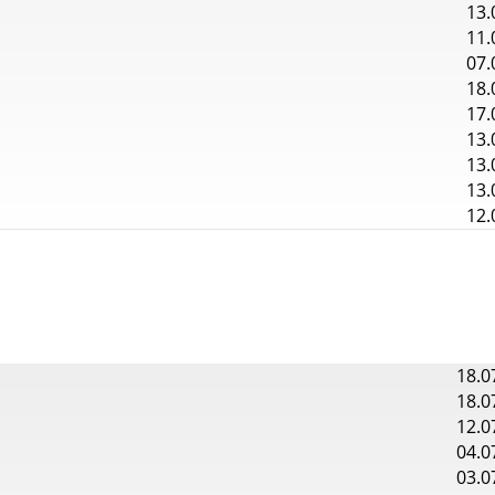
13.
11.
07.
18.
17.
13.
13.
13.
12.
18.0
18.0
12.0
04.0
03.0