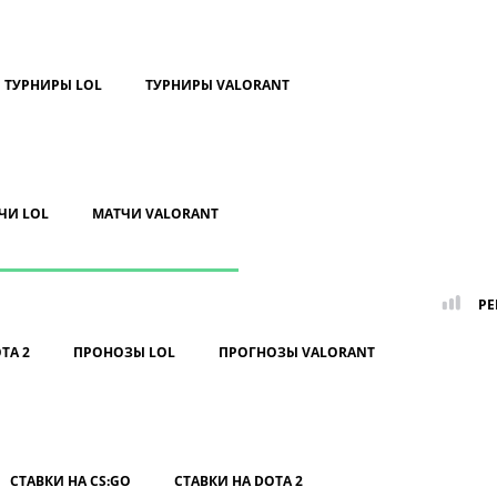
ТУРНИРЫ LOL
ТУРНИРЫ VALORANT
ЧИ LOL
МАТЧИ VALORANT
РЕ
TA 2
ПРОНОЗЫ LOL
ПРОГНОЗЫ VALORANT
СТАВКИ НА CS:GO
СТАВКИ НА DOTA 2