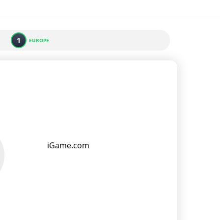
1
EUROPE
iGame.com