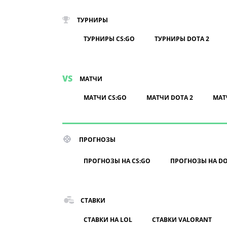
ТУРНИРЫ
ТУРНИРЫ CS:GO
ТУРНИРЫ DOTA 2
МАТЧИ
МАТЧИ CS:GO
МАТЧИ DOTA 2
МАТ
ПРОГНОЗЫ
ПРОГНОЗЫ НА CS:GO
ПРОГНОЗЫ НА DO
СТАВКИ
СТАВКИ НА LOL
СТАВКИ VALORANT