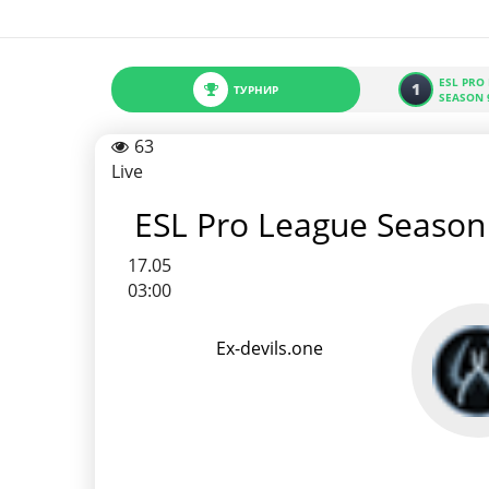
ESL PRO
1
ТУРНИР
SEASON 
63
Live
ESL Pro League Season
17.05
03:00
Ex-devils.one