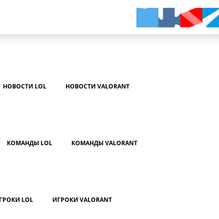
НОВОСТИ LOL
НОВОСТИ VALORANT
КОМАНДЫ LOL
КОМАНДЫ VALORANT
ГРОКИ LOL
ИГРОКИ VALORANT