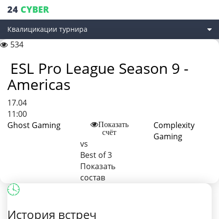
24
CYBER
Квалицикации турнира
534
ESL Pro League Season 9 -
Americas
17.04
11:00
Ghost Gaming
Complexity
Показать
счёт
Gaming
vs
Best of 3
Показать
состав
История встреч