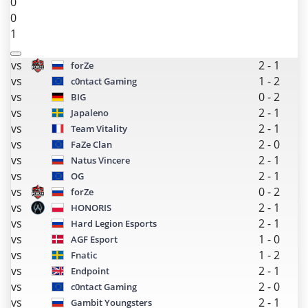
0
0
1
vs
2
-
1
forZe
vs
1
-
2
c0ntact Gaming
vs
0
-
2
BIG
vs
2
-
1
Japaleno
vs
2
-
1
Team Vitality
vs
2
-
0
FaZe Clan
vs
2
-
1
Natus Vincere
vs
2
-
1
OG
vs
0
-
2
forZe
vs
2
-
1
HONORIS
vs
2
-
1
Hard Legion Esports
vs
1
-
0
AGF Esport
vs
1
-
2
Fnatic
vs
2
-
1
Endpoint
vs
2
-
0
c0ntact Gaming
vs
2
-
1
Gambit Youngsters