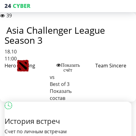
24
CYBER
39
Asia Challenger League
Season 3
18.10
11:00
Hero Gaming
Team Sincere
Показать
счёт
vs
Best of 3
Показать
состав
История встреч
Счет по личным встречам