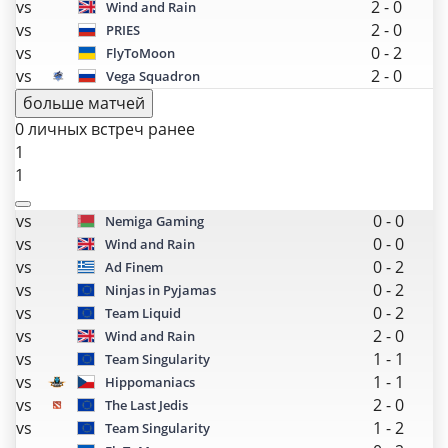
vs
2
-
0
Wind and Rain
vs
2
-
0
PRIES
vs
0
-
2
FlyToMoon
vs
2
-
0
Vega Squadron
больше матчей
0 личных встреч ранее
1
1
vs
0
-
0
Nemiga Gaming
vs
0
-
0
Wind and Rain
vs
0
-
2
Ad Finem
vs
0
-
2
Ninjas in Pyjamas
vs
0
-
2
Team Liquid
vs
2
-
0
Wind and Rain
vs
1
-
1
Team Singularity
vs
1
-
1
Hippomaniacs
vs
2
-
0
The Last Jedis
vs
1
-
2
Team Singularity