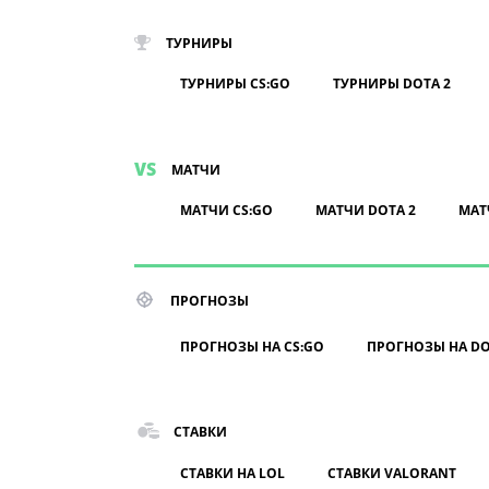
ТУРНИРЫ
ТУРНИРЫ CS:GO
ТУРНИРЫ DOTA 2
МАТЧИ
МАТЧИ CS:GO
МАТЧИ DOTA 2
МАТ
ПРОГНОЗЫ
ПРОГНОЗЫ НА CS:GO
ПРОГНОЗЫ НА DO
СТАВКИ
СТАВКИ НА LOL
СТАВКИ VALORANT