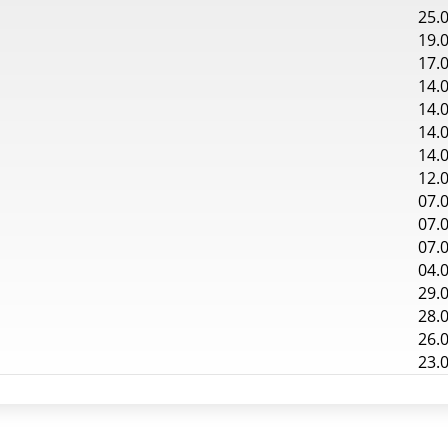
25.
19.
17.
14.
14.
14.
14.
12.
07.
07.
07.
04.
29.
28.
26.
23.