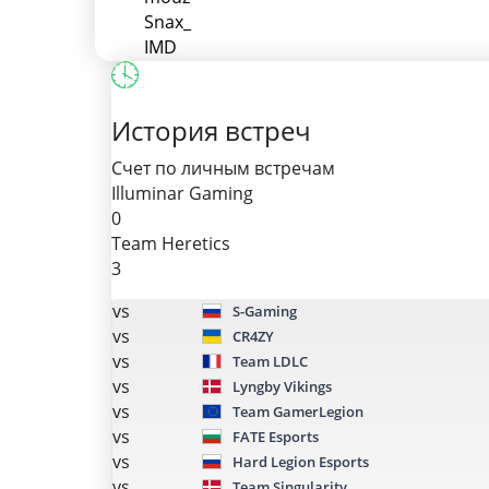
Snax_
IMD
История встреч
Счет по личным встречам
Illuminar Gaming
0
Team Heretics
3
vs
S-Gaming
vs
CR4ZY
vs
Team LDLC
vs
Lyngby Vikings
vs
Team GamerLegion
vs
FATE Esports
vs
Hard Legion Esports
vs
Team Singularity