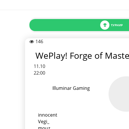
ТУРНИР
146
WePlay! Forge of Maste
11.10
22:00
Illuminar Gaming
innocent
Vegi_
mouz