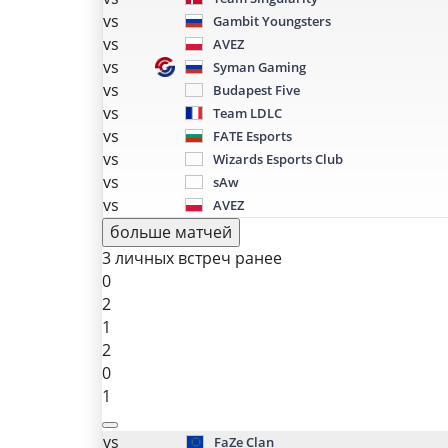
vs
Gambit Youngsters
vs
AVEZ
vs
Syman Gaming
vs
Budapest Five
vs
Team LDLC
vs
FATE Esports
vs
Wizards Esports Club
vs
sAw
vs
AVEZ
больше матчей
3 личных встреч ранее
0
2
1
2
0
1
vs
FaZe Clan