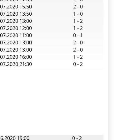
.07.2020 15:50
2
-
0
.07.2020 13:50
1
-
0
.07.2020 13:00
1
-
2
.07.2020 12:00
1
-
2
.07.2020 11:00
0
-
1
.07.2020 13:00
2
-
0
.07.2020 13:00
2
-
0
.07.2020 16:00
1
-
2
.07.2020 21:30
0
-
2
06.2020 19:00
0
-
2