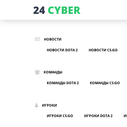
24
CYBER
НОВОСТИ
НОВОСТИ DOTA 2
НОВОСТИ CS:GO
КОМАНДЫ
КОМАНДЫ DOTA 2
КОМАНДЫ CS:GO
ИГРОКИ
ИГРОКИ CS:GO
ИГРОКИ DOTA 2
И