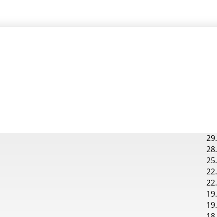
29
28
25
22
22
19
19
18