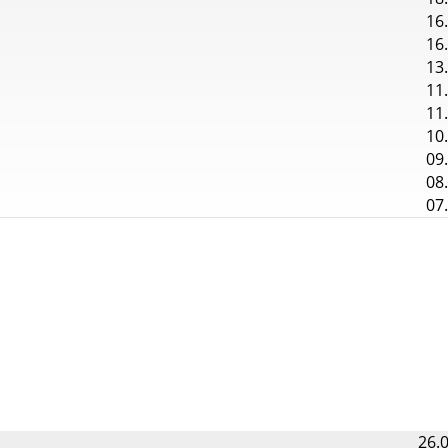
16
16
13
11
11
10
09
08
07
26.