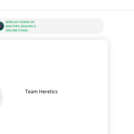
WEPLAY! FORGE OF
1
MASTERS SEASON 2:
ONLINE STAGE
Team Heretics