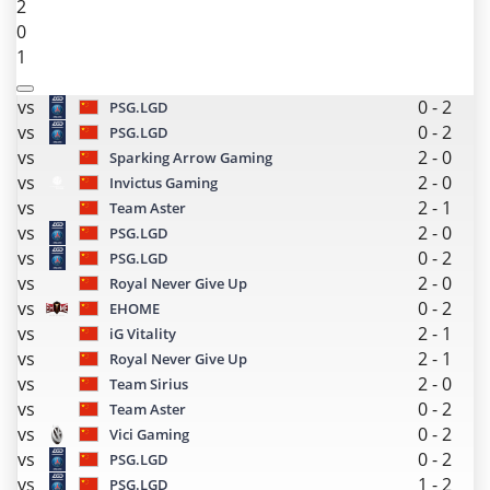
2
0
1
vs
0
-
2
PSG.LGD
vs
0
-
2
PSG.LGD
vs
2
-
0
Sparking Arrow Gaming
vs
2
-
0
Invictus Gaming
vs
2
-
1
Team Aster
vs
2
-
0
PSG.LGD
vs
0
-
2
PSG.LGD
vs
2
-
0
Royal Never Give Up
vs
0
-
2
EHOME
vs
2
-
1
iG Vitality
vs
2
-
1
Royal Never Give Up
vs
2
-
0
Team Sirius
vs
0
-
2
Team Aster
vs
0
-
2
Vici Gaming
vs
0
-
2
PSG.LGD
vs
1
-
2
PSG.LGD