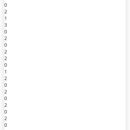
0
2
1
3
0
2
0
2
2
0
1
2
0
2
0
2
0
2
0