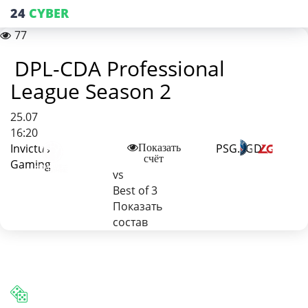
24
CYBER
77
DPL-CDA Professional
League Season 2
25.07
16:20
Invictus
PSG.LGD
Показать
счёт
Gaming
vs
Best of 3
Показать
состав