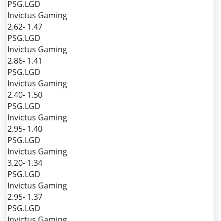
PSG.LGD
Invictus Gaming
2.62
- 1.47
PSG.LGD
Invictus Gaming
2.86
- 1.41
PSG.LGD
Invictus Gaming
2.40
- 1.50
PSG.LGD
Invictus Gaming
2.95
- 1.40
PSG.LGD
Invictus Gaming
3.20
- 1.34
PSG.LGD
Invictus Gaming
2.95
- 1.37
PSG.LGD
Invictus Gaming