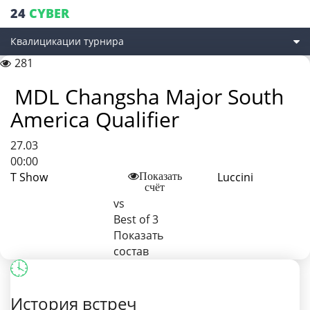
24
CYBER
Квалицикации турнира
281
MDL Changsha Major South
America Qualifier
27.03
00:00
T Show
Luccini
Показать
счёт
vs
Best of 3
Показать
состав
История встреч