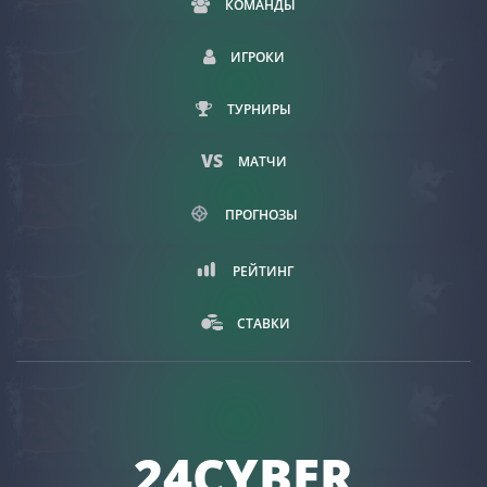
КОМАНДЫ
ИГРОКИ
ТУРНИРЫ
МАТЧИ
ПРОГНОЗЫ
РЕЙТИНГ
СТАВКИ
24CYBER