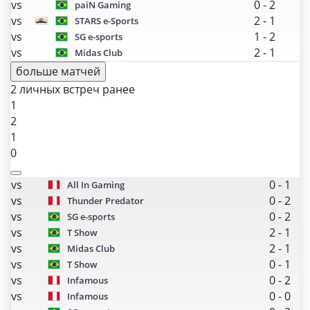
vs
0
-
2
paiN Gaming
vs
2
-
1
STARS e-Sports
vs
1
-
2
SG e-sports
vs
2
-
1
Midas Club
больше матчей
2 личных встреч ранее
1
2
1
0
vs
0
-
1
All In Gaming
vs
0
-
2
Thunder Predator
vs
0
-
2
SG e-sports
vs
2
-
1
T Show
vs
2
-
1
Midas Club
vs
0
-
1
T Show
vs
0
-
2
Infamous
vs
0
-
0
Infamous