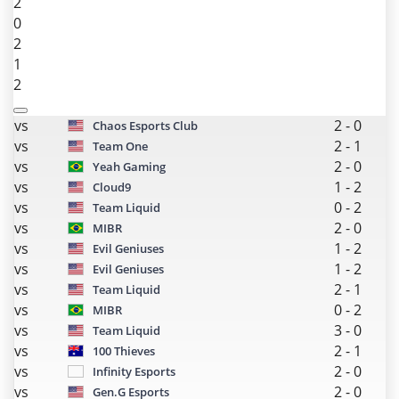
2
0
2
1
2
vs
2
-
0
Chaos Esports Club
vs
2
-
1
Team One
vs
2
-
0
Yeah Gaming
vs
1
-
2
Cloud9
vs
0
-
2
Team Liquid
vs
2
-
0
MIBR
vs
1
-
2
Evil Geniuses
vs
1
-
2
Evil Geniuses
vs
2
-
1
Team Liquid
vs
0
-
2
MIBR
vs
3
-
0
Team Liquid
vs
2
-
1
100 Thieves
vs
2
-
0
Infinity Esports
vs
2
-
0
Gen.G Esports