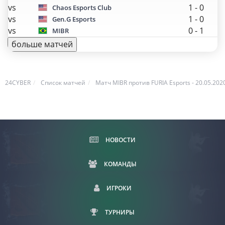
vs
1
-
0
Chaos Esports Club
vs
1
-
0
Gen.G Esports
vs
0
-
1
MIBR
больше матчей
24CYBER
Список матчей
Матч MIBR против FURIA Esports - 20.05.2020
НОВОСТИ
КОМАНДЫ
ИГРОКИ
ТУРНИРЫ