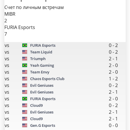
Счет по личным встречам
MIBR
2
FURIA Esports
7
vs
0
-
2
FURIA Esports
vs
0
-
2
Team Liquid
vs
2
-
1
Triumph
vs
2
-
0
Yeah Gaming
vs
2
-
0
Team Envy
vs
1
-
2
Chaos Esports Club
vs
0
-
2
Evil Geniuses
vs
2
-
1
Evil Geniuses
vs
2
-
0
FURIA Esports
vs
0
-
2
Cloud9
vs
2
-
1
Evil Geniuses
vs
2
-
1
Cloud9
vs
0
-
0
Gen.G Esports