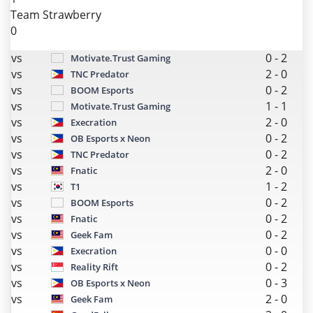
Team Strawberry
0
vs
0
-
2
Motivate.Trust Gaming
vs
2
-
0
TNC Predator
vs
0
-
2
BOOM Esports
vs
1
-
1
Motivate.Trust Gaming
vs
2
-
0
Execration
vs
0
-
2
OB Esports x Neon
vs
0
-
2
TNC Predator
vs
2
-
0
Fnatic
vs
1
-
2
T1
vs
0
-
2
BOOM Esports
vs
0
-
2
Fnatic
vs
0
-
2
Geek Fam
vs
0
-
0
Execration
vs
0
-
2
Reality Rift
vs
0
-
3
OB Esports x Neon
vs
2
-
0
Geek Fam