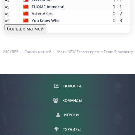
vs
1
-
1
EHOME.Immortal
vs
0
-
2
Aster.Aries
vs
0
-
3
You Know Who
больше матчей
24CYBER
Список матчей
Матч NEW Esports против Team Strawberry - 
НОВОСТИ
КОМАНДЫ
ИГРОКИ
ТУРНИРЫ