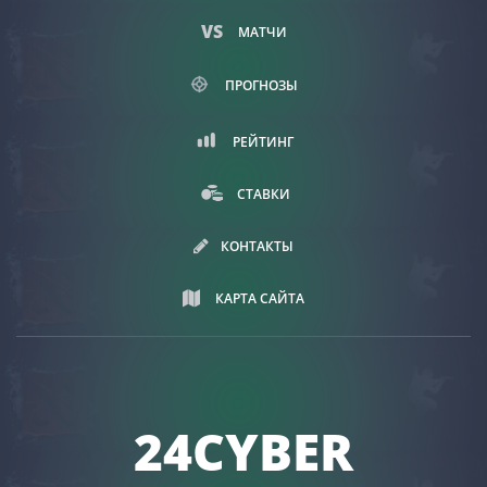
МАТЧИ
ПРОГНОЗЫ
РЕЙТИНГ
СТАВКИ
КОНТАКТЫ
КАРТА САЙТА
24CYBER