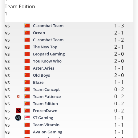
Team Edition
1
vs
1
-
3
CLcombat Team
vs
2
-
1
Ocean
vs
1
-
2
CLcombat Team
vs
2
-
1
The New Top
vs
2
-
0
Leopard Gaming
vs
2
-
0
You Know Who
vs
1
-
1
Aster.Aries
vs
2
-
0
Old Boys
vs
1
-
1
Blaze
vs
0
-
2
Team Concept
vs
0
-
2
Team Patience
vs
0
-
2
Team Edition
vs
0
-
2
FrozenDawn
vs
1
-
1
ST Gaming
vs
1
-
1
Team Vitamin
vs
1
-
1
Avalon Gaming