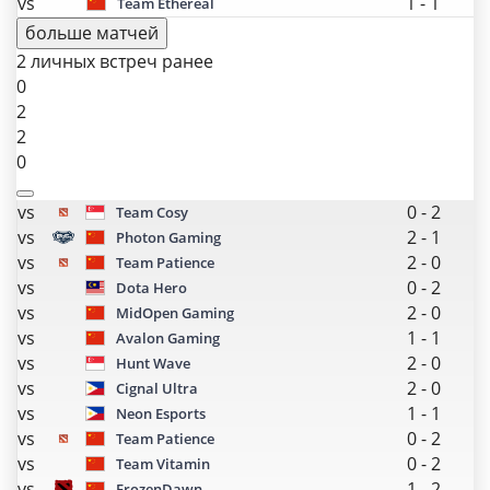
vs
1
-
1
Team Ethereal
больше матчей
2 личных встреч ранее
0
2
2
0
vs
0
-
2
Team Cosy
vs
2
-
1
Photon Gaming
vs
2
-
0
Team Patience
vs
0
-
2
Dota Hero
vs
2
-
0
MidOpen Gaming
vs
1
-
1
Avalon Gaming
vs
2
-
0
Hunt Wave
vs
2
-
0
Cignal Ultra
vs
1
-
1
Neon Esports
vs
0
-
2
Team Patience
vs
0
-
2
Team Vitamin
vs
1
-
2
FrozenDawn