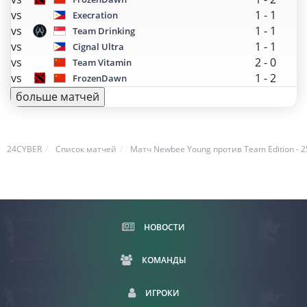
vs
1
-
1
Execration
vs
1
-
1
Team Drinking
vs
1
-
1
Cignal Ultra
vs
2
-
0
Team Vitamin
vs
1
-
2
FrozenDawn
больше матчей
24CYBER
Список матчей
Матч Newbee Young против Team Edition - 25
НОВОСТИ
КОМАНДЫ
ИГРОКИ