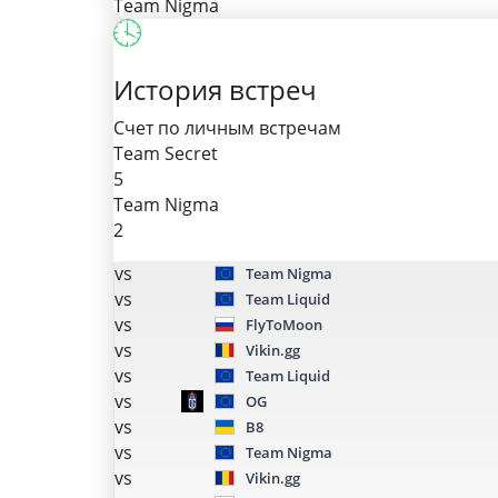
Team Nigma
История встреч
Счет по личным встречам
Team Secret
5
Team Nigma
2
vs
Team Nigma
vs
Team Liquid
vs
FlyToMoon
vs
Vikin.gg
vs
Team Liquid
vs
OG
vs
B8
vs
Team Nigma
vs
Vikin.gg