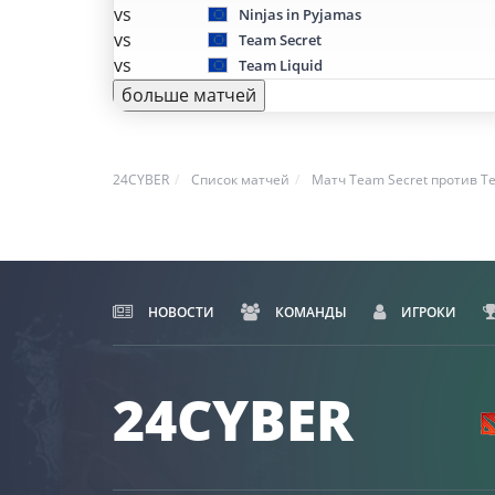
vs
Ninjas in Pyjamas
vs
Team Secret
vs
Team Liquid
больше матчей
24CYBER
Список матчей
Матч Team Secret против Te
НОВОСТИ
КОМАНДЫ
ИГРОКИ
24CYBER