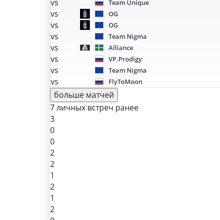
vs
Team Unique
vs
OG
vs
OG
vs
Team Nigma
vs
Alliance
vs
VP.Prodigy
vs
Team Nigma
vs
FlyToMoon
больше матчей
7 личных встреч ранее
3
0
0
2
2
1
2
1
2