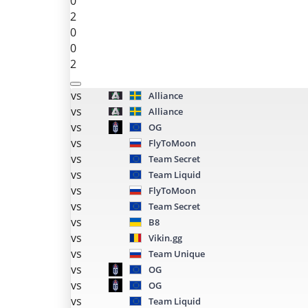
0
2
0
0
2
vs
Alliance
vs
Alliance
vs
OG
vs
FlyToMoon
vs
Team Secret
vs
Team Liquid
vs
FlyToMoon
vs
Team Secret
vs
B8
vs
Vikin.gg
vs
Team Unique
vs
OG
vs
OG
vs
Team Liquid