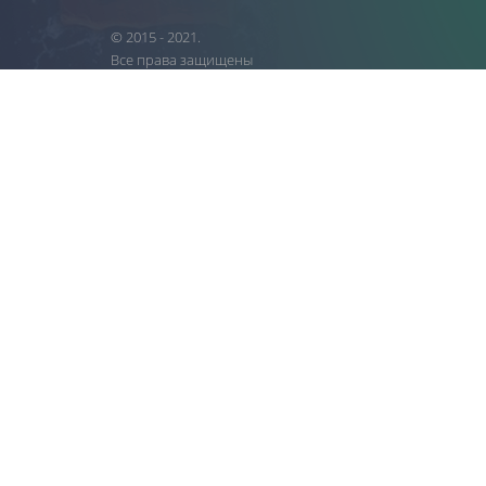
© 2015 - 2021.
Все права защищены