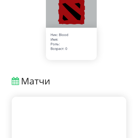
Ник: Blood
Имя:
Роль:
Возраст: 0
Матчи