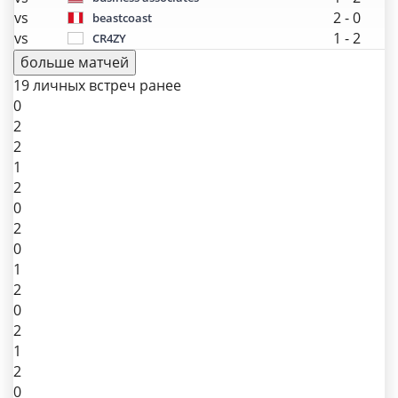
vs
2
-
0
beastcoast
vs
1
-
2
CR4ZY
больше матчей
19 личных встреч ранее
0
2
2
1
2
0
2
0
1
2
0
2
1
2
0