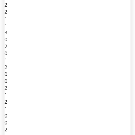
2
2
1
1
3
0
2
0
1
2
0
0
2
1
2
1
0
0
2