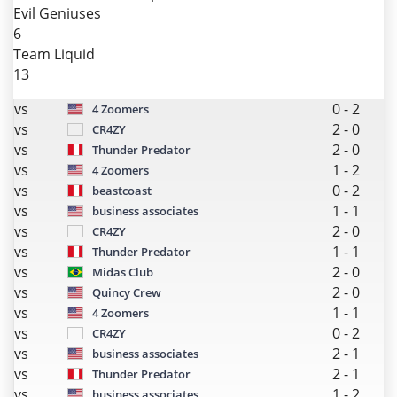
Evil Geniuses
6
Team Liquid
13
vs
0
-
2
4 Zoomers
vs
2
-
0
CR4ZY
vs
2
-
0
Thunder Predator
vs
1
-
2
4 Zoomers
vs
0
-
2
beastcoast
vs
1
-
1
business associates
vs
2
-
0
CR4ZY
vs
1
-
1
Thunder Predator
vs
2
-
0
Midas Club
vs
2
-
0
Quincy Crew
vs
1
-
1
4 Zoomers
vs
0
-
2
CR4ZY
vs
2
-
1
business associates
vs
2
-
1
Thunder Predator
vs
1
-
2
business associates