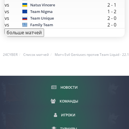
vs
2
-
1
Natus Vincere
vs
1
-
2
Team Nigma
vs
2
-
0
Team Unique
vs
2
-
0
Family Team
больше матчей
24CYBER
Список матчей
Матч Evil Geniuses против Team Liquid - 22.
НОВОСТИ
КОМАНДЫ
ИГРОКИ
ТУРНИРЫ