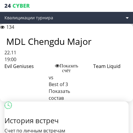
24
CYBER
Квалицикации турнира
134
MDL Chengdu Major
22.11
19:00
Evil Geniuses
Team Liquid
Показать
счёт
vs
Best of 3
Показать
состав
История встреч
Счет по личным встречам