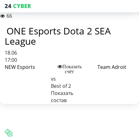
24
CYBER
66
ONE Esports Dota 2 SEA
League
18.06
17:00
NEW Esports
Team Adroit
Показать
счёт
vs
Best of 2
Показать
состав