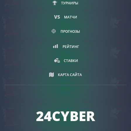
ТУРНИРЫ
МАТЧИ
ПРОГНОЗЫ
РЕЙТИНГ
СТАВКИ
КАРТА САЙТА
24CYBER